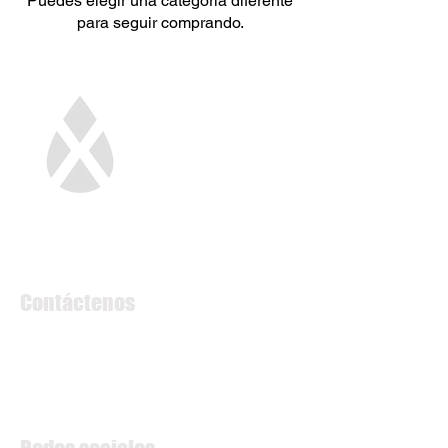
Puedes elegir una categoría diferente
para seguir comprando.
Spirits
Todos merecen lo MEJOR
Contáctenos
IZ
NÖ SÜD Straße 9 Objekt M49,
2355 Wiener Neudorf, Austria
office@x-spirits.com